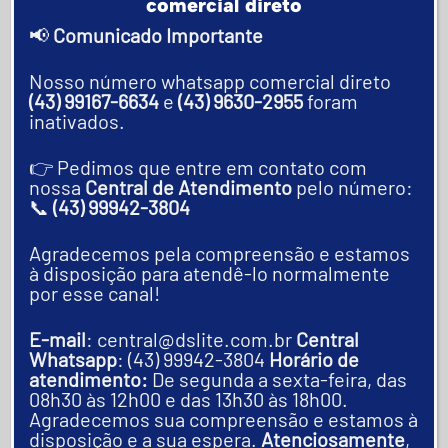
comercial direto
📢
Comunicado Importante
Nosso número whatsapp comercial direto
(43) 99167-6634
e
(43) 9630-2955
foram
CRIE SUA CONTA DSLITE
inativados.
Experimente até 7 dias
👉 Pedimos que entre em contato com
grátis!
nossa
Central de Atendimento
pelo número:
📞
(43) 99942-3804
* Faça seu período avaliação e veja
Agradecemos pela compreensão e estamos
tudo que a DS Lite pode fazer por
à disposição para atendê-lo normalmente
você!
por esse canal!
E-mail
: central@dslite.com.br
Central
"
" indica campos obrigatórios
*
Whatsapp
: (43) 99942-3804
Horário de
atendimento:
De segunda a sexta-feira, das
08h30 às 12h00 e das 13h30 às 18h00.
Seu Nome
*
Agradecemos sua compreensão e estamos à
disposição e a sua espera.
Atenciosamente
,