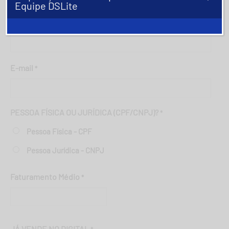
Equipe DSLite
Telefone
*
E-mail
*
PESSOA FÍSICA OU JURÍDICA (CPF/CNPJ)?
*
Pessoa Física - CPF
Pessoa Jurídica - CNPJ
Faturamento Médio
*
JÁ VENDE NO DIGITAL