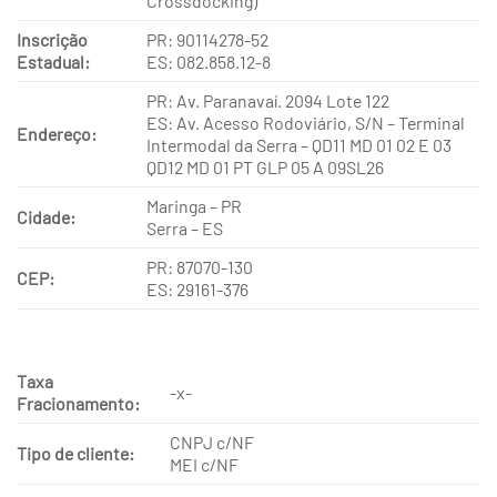
Crossdocking)
Inscrição
PR: 90114278-52
Estadual:
ES: 082.858.12-8
PR: Av. Paranavaí. 2094 Lote 122
ES: Av. Acesso Rodoviário, S/N – Terminal
Endereço:
Intermodal da Serra – QD11 MD 01 02 E 03
QD12 MD 01 PT GLP 05 A 09SL26
Maringa – PR
Cidade:
Serra – ES
PR: 87070-130
CEP:
ES: 29161-376
Taxa
-x-
Fracionamento:
CNPJ c/NF
Tipo de cliente:
MEI c/NF