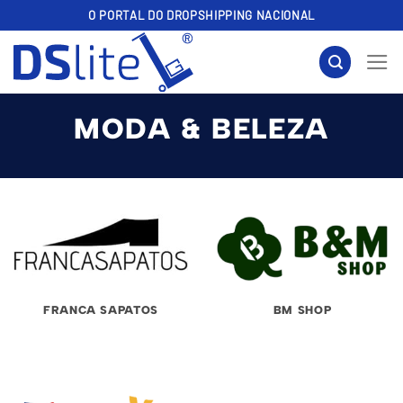
Skip
O PORTAL DO DROPSHIPPING NACIONAL
to
content
MODA & BELEZA
FRANCA SAPATOS
BM SHOP