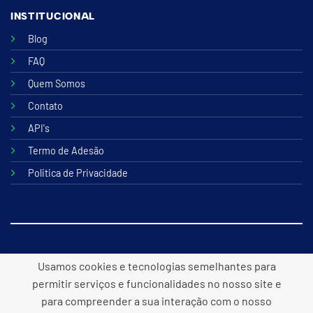
INSTITUCIONAL
Blog
FAQ
Quem Somos
Contato
API's
Termo de Adesão
Politica de Privacidade
© 2026 B2lite Tecnologia Online
Usamos cookies e tecnologias semelhantes para
permitir serviços e funcionalidades no nosso site e
para compreender a sua interação com o nosso