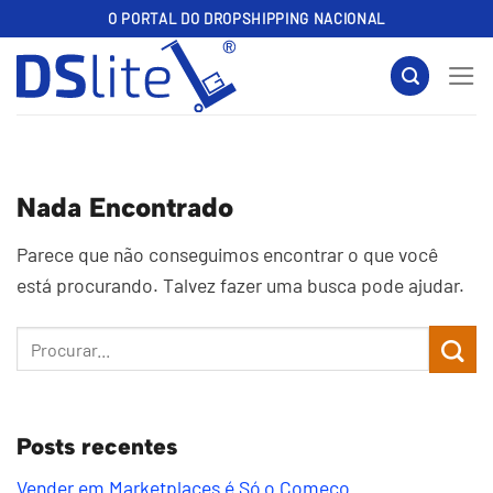
Skip
O PORTAL DO DROPSHIPPING NACIONAL
to
content
Nada Encontrado
Parece que não conseguimos encontrar o que você
está procurando. Talvez fazer uma busca pode ajudar.
Posts recentes
Vender em Marketplaces é Só o Começo