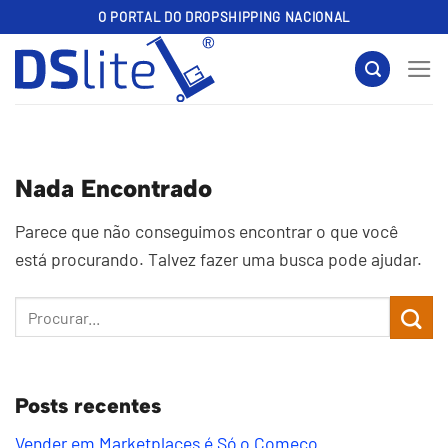
Skip
O PORTAL DO DROPSHIPPING NACIONAL
to
content
Nada Encontrado
Parece que não conseguimos encontrar o que você
está procurando. Talvez fazer uma busca pode ajudar.
Posts recentes
Vender em Marketplaces é Só o Começo