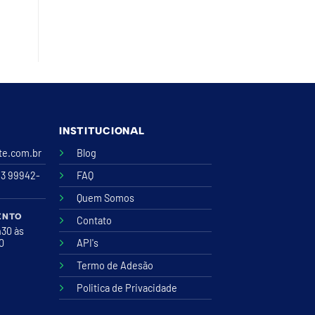
INSTITUCIONAL
ite.com.br
Blog
43 99942-
FAQ
Quem Somos
ENTO
Contato
h30 às
00
API's
Termo de Adesão
Politica de Privacidade