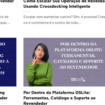
evender
Como Escalar Sua Operação de Revenda
Usando Crossdocking Inteligente
cio de
Escalar sem aumentar custos? Sim, é possível Cre
ue,...
no e-commerce é o sonho de todo...
ing
Por Dentro da Plataforma DSLite:
nder
Ferramentas, Catálogo e Suporte ao
Revendedor