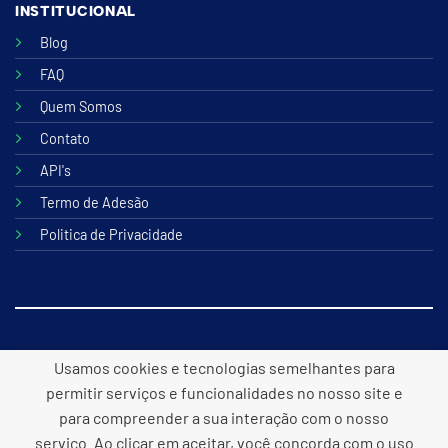
INSTITUCIONAL
Blog
FAQ
Quem Somos
Contato
API's
Termo de Adesão
Politica de Privacidade
© 2026 B2lite Tecnologia Online
Usamos cookies e tecnologias semelhantes para
permitir serviços e funcionalidades no nosso site e
para compreender a sua interação com o nosso
serviço. Ao clicar em aceitar, você concorda com o uso
Desenvolvido por
Panacea