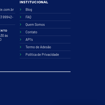
INSTITUCIONAL
ite.com.br
Blog
43 99942-
FAQ
Quem Somos
ENTO
Contato
h30 às
00
API's
Termo de Adesão
Politica de Privacidade