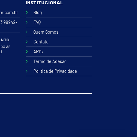
INSTITUCIONAL
ite.com.br
Blog
43 99942-
FAQ
Quem Somos
ENTO
Contato
h30 às
00
API's
Termo de Adesão
Politica de Privacidade