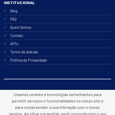
INSTITUCIONAL
Blog
FAQ
Quem Somos
Contato
API's
Termo de Adesão
Politica de Privacidade
© 2026 B2lite Tecnologia Online
Usamos cookies e tecnologias semelhantes para
permitir serviços e funcionalidades no nosso site e
para compreender a sua interação com o nosso
serviço. Ao clicar em aceitar, você concorda com o uso
Desenvolvido por
Panacea