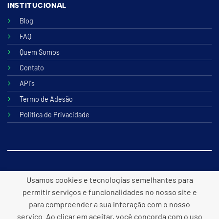
INSTITUCIONAL
Blog
FAQ
Quem Somos
Contato
API's
Termo de Adesão
Politica de Privacidade
© 2026 B2lite Tecnologia Online
Usamos cookies e tecnologias semelhantes para
permitir serviços e funcionalidades no nosso site e
para compreender a sua interação com o nosso
serviço. Ao clicar em aceitar, você concorda com o uso
Desenvolvido por
Panacea