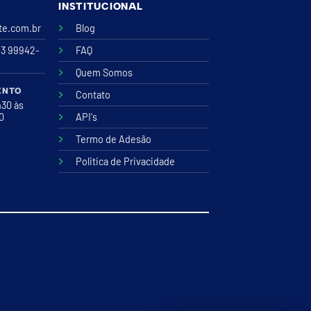
INSTITUCIONAL
ite.com.br
Blog
43 99942-
FAQ
Quem Somos
ENTO
Contato
h30 às
00
API's
Termo de Adesão
Politica de Privacidade