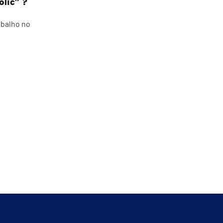
olic” ?
abalho no