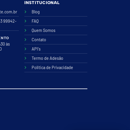
INSTITUCIONAL
ite.com.br
Blog
43 99942-
FAQ
Quem Somos
ENTO
Contato
h30 às
00
API's
Termo de Adesão
Politica de Privacidade