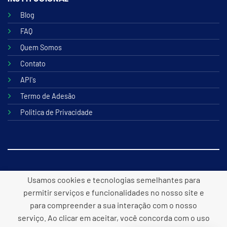
Blog
FAQ
Quem Somos
Contato
API's
Termo de Adesão
Politica de Privacidade
© 2026 B2lite Tecnologia Online
Usamos cookies e tecnologias semelhantes para
permitir serviços e funcionalidades no nosso site e
para compreender a sua interação com o nosso
serviço. Ao clicar em aceitar, você concorda com o uso
Desenvolvido por
Panacea