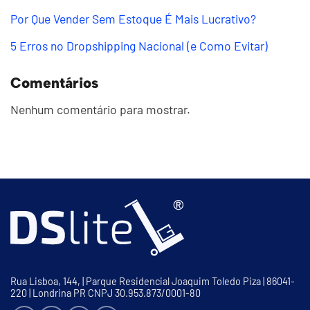
Por Que Vender Sem Estoque É Mais Lucrativo?
5 Erros no Dropshipping Nacional (e Como Evitar)
Comentários
Nenhum comentário para mostrar.
Rua Lisboa, 144, | Parque Residencial Joaquim Toledo Piza | 86041-
220 | Londrina PR CNPJ 30.953.873/0001-80