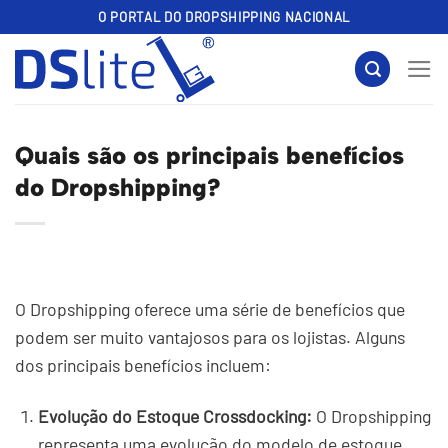
Skip
O PORTAL DO DROPSHIPPING NACIONAL
to
content
Quais são os principais benefícios
do Dropshipping?
O Dropshipping oferece uma série de benefícios que
podem ser muito vantajosos para os lojistas. Alguns
dos principais benefícios incluem:
Evolução do Estoque Crossdocking:
O Dropshipping
representa uma evolução do modelo de estoque