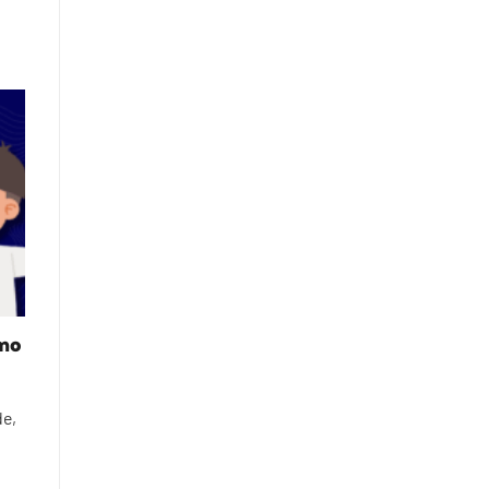
omo
de,