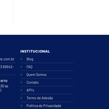
INSTITUCIONAL
ite.com.br
Blog
43 99942-
FAQ
Quem Somos
ENTO
Contato
h30 às
00
API's
Termo de Adesão
Politica de Privacidade