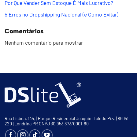
Por Que Vender Sem Estoque É Mais Lucrativo?
5 Erros no Dropshipping Nacional (e Como Evitar)
Comentários
Nenhum comentário para mostrar.
Rua Lisboa, 144, | Parque Residencial Joaquim Toledo Piza | 86041-
220 | Londrina PR CNPJ 30.953.873/0001-80