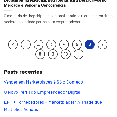
Dropshipping Nacional: Estratégias para Destacar-se no
Mercado e Vencer a Concorrência
O mercado de dropshipping nacional continua a crescer em ritmo
acelerado, abrindo portas para empreendedores...
1
…
3
4
5
6
7
8
9
10
Posts recentes
Vender em Marketplaces é Só o Começo
O Novo Perfil do Empreendedor Digital
ERP + Fornecedores + Marketplaces: A Tríade que
Multiplica Vendas