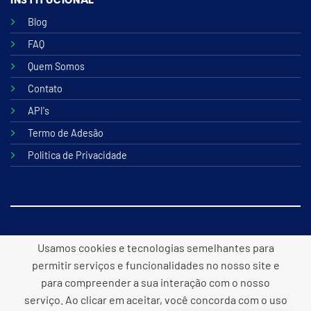
INSTITUCIONAL
Blog
FAQ
Quem Somos
Contato
API's
Termo de Adesão
Politica de Privacidade
© 2026 B2lite Tecnologia Online
Usamos cookies e tecnologias semelhantes para
permitir serviços e funcionalidades no nosso site e
para compreender a sua interação com o nosso
serviço. Ao clicar em aceitar, você concorda com o uso
Desenvolvido por
Panacea