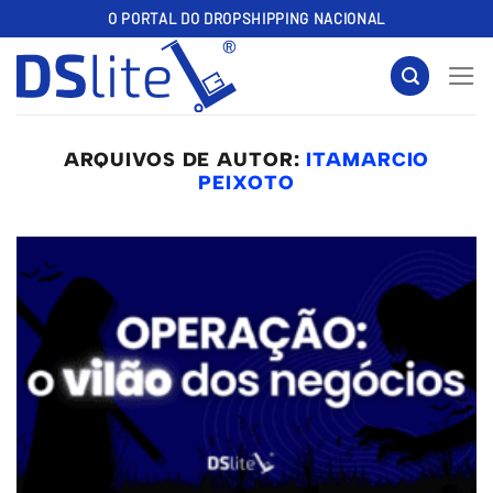
Skip
O PORTAL DO DROPSHIPPING NACIONAL
to
content
ARQUIVOS DE AUTOR:
ITAMARCIO
PEIXOTO