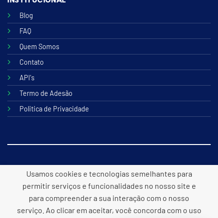
INSTITUCIONAL
Blog
FAQ
Quem Somos
Contato
API's
Termo de Adesão
Politica de Privacidade
© 2026 B2lite Tecnologia Online
Usamos cookies e tecnologias semelhantes para
permitir serviços e funcionalidades no nosso site e
para compreender a sua interação com o nosso
serviço. Ao clicar em aceitar, você concorda com o uso
Desenvolvido por
Panacea