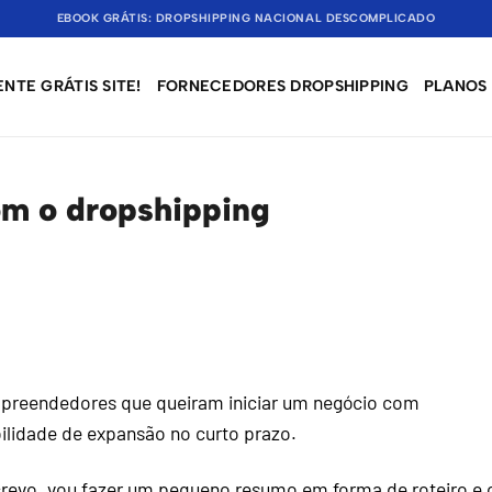
EBOOK GRÁTIS: DROPSHIPPING NACIONAL DESCOMPLICADO
NTE GRÁTIS SITE!
FORNECEDORES DROPSHIPPING
PLANOS
m o dropshipping
mpreendedores que queiram iniciar um negócio com
ilidade de expansão no curto prazo.
revo, vou fazer um pequeno resumo em forma de roteiro e 