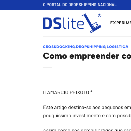
Skip
O PORTAL DO DROPSHIPPING NACIONAL
to
content
EXPERIME
CROSSDOCKING
,
DROPSHIPPING
,
LOGISTICA
Como empreender co
ITAMARCIO PEIXOTO *
Este artigo destina-se aos pequenos e
pouquíssimo investimento e com possib
Assim como nos demais artigos que esc