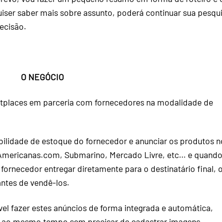
 quiser saber mais sobre assunto, poderá continuar sua pesqu
ecisão.
O NEGÓCIO
ketplaces em parceria com fornecedores na modalidade de
ibilidade de estoque do fornecedor e anunciar os produtos n
: Americanas.com, Submarino, Mercado Livre, etc… e quand
fornecedor entregar diretamente para o destinatário final, 
antes de vendê-los.
vel fazer estes anúncios de forma integrada e automática,
s ao mesmo tempo sem precisar de cadastrar imagens,