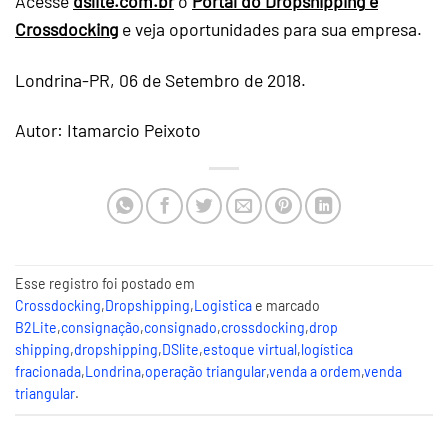
Acesse
dslite.com.br
o
Portal do Dropshipping
e
Crossdocking
e veja oportunidades para sua empresa.
Londrina-PR, 06 de Setembro de 2018.
Autor: Itamarcio Peixoto
Esse registro foi postado em
Crossdocking
,
Dropshipping
,
Logistica
e marcado
B2Lite
,
consignação
,
consignado
,
crossdocking
,
drop
shipping
,
dropshipping
,
DSlite
,
estoque virtual
,
logística
fracionada
,
Londrina
,
operação triangular
,
venda a ordem
,
venda
triangular
.